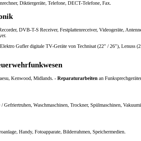
rechner, Diktiergeräte, Telefone, DECT-Telefone, Fax.
onik
B-T-S Receiver, Festplattenreceiver, Videogeräte, Antennenanlag
yer.
 Gufler digitale TV-Geräte von Technisat (22" / 26"), Lenuss (22"
Feuerwehrfunkwesen
aesu, Kenwood, Midlands. -
Reparaturarbeiten
an Funksprechgeräte
e / Gefriertruhen, Waschmaschinen, Trockner, Spülmaschinen, Vakuumi
anlage, Handy, Fotoapparate, Bilderrahmen, Speichermedien.