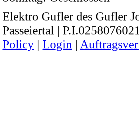
Elektro Gufler des Gufler J
Passeiertal | P.I.025807602
Policy
|
Login
|
Auftragsve